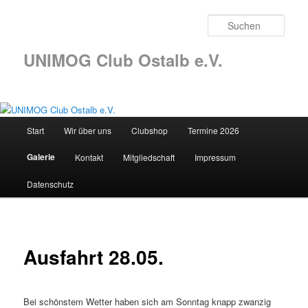
Such
UNIMOG Club Ostalb e.V.
Hauptmenü
Start
Wir über uns
Clubshop
Termine 2026
Zum
Galerie
Kontakt
Mitgliedschaft
Impressum
Inhalt
Datenschutz
wechseln
Ausfahrt 28.05.
Bei schönstem Wetter haben sich am Sonntag knapp zwanzig