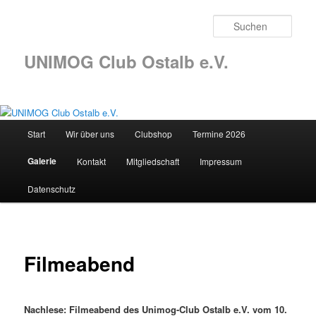
Such
UNIMOG Club Ostalb e.V.
Hauptmenü
Start
Wir über uns
Clubshop
Termine 2026
Zum
Galerie
Kontakt
Mitgliedschaft
Impressum
Inhalt
Datenschutz
wechseln
Filmeabend
Nachlese: Filmeabend des Unimog-Club Ostalb e.V. vom 10.