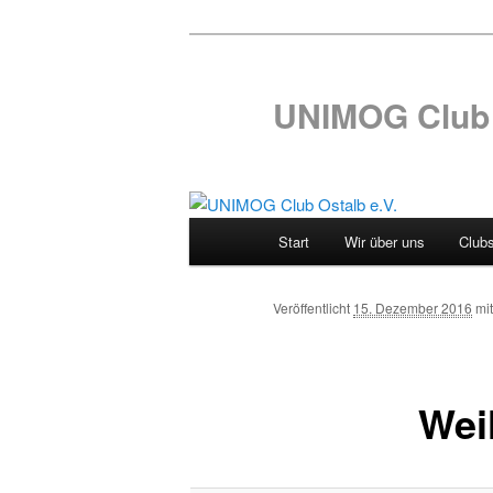
UNIMOG Club 
Hauptmenü
Start
Wir über uns
Club
Zum
Inhalt
Veröffentlicht
15. Dezember 2016
mi
wechseln
Wei