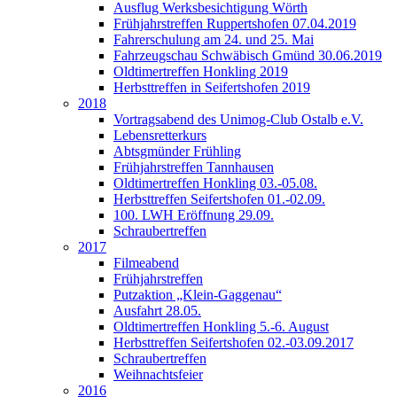
Ausflug Werksbesichtigung Wörth
Frühjahrstreffen Ruppertshofen 07.04.2019
Fahrerschulung am 24. und 25. Mai
Fahrzeugschau Schwäbisch Gmünd 30.06.2019
Oldtimertreffen Honkling 2019
Herbsttreffen in Seifertshofen 2019
2018
Vortragsabend des Unimog-Club Ostalb e.V.
Lebensretterkurs
Abtsgmünder Frühling
Frühjahrstreffen Tannhausen
Oldtimertreffen Honkling 03.-05.08.
Herbsttreffen Seifertshofen 01.-02.09.
100. LWH Eröffnung 29.09.
Schraubertreffen
2017
Filmeabend
Frühjahrstreffen
Putzaktion „Klein-Gaggenau“
Ausfahrt 28.05.
Oldtimertreffen Honkling 5.-6. August
Herbsttreffen Seifertshofen 02.-03.09.2017
Schraubertreffen
Weihnachtsfeier
2016