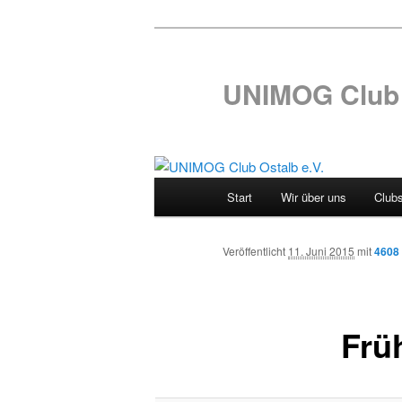
UNIMOG Club 
Hauptmenü
Start
Wir über uns
Club
Zum
Inhalt
Veröffentlicht
11. Juni 2015
mit
4608
wechseln
Frü