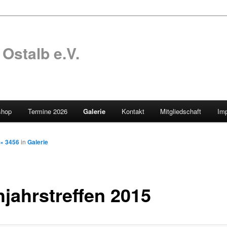
Ostalb e.V.
shop
Termine 2026
Galerie
Kontakt
Mitgliedschaft
Im
 × 3456
in
Galerie
hjahrstreffen 2015